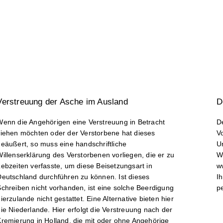
Verstreuung der Asche im Ausland
D
Wenn die Angehörigen eine Verstreuung in Betracht
De
ziehen möchten oder der Verstorbene hat dieses
Vo
geäußert, so muss eine handschriftliche
U
illenserklärung des Verstorbenen vorliegen, die er zu
Wi
ebzeiten verfasste, um diese Beisetzungsart in
w
Deutschland durchführen zu können. Ist dieses
I
Schreiben nicht vorhanden, ist eine solche Beerdigung
p
ierzulande nicht gestattet. Eine Alternative bieten hier
ie Niederlande. Hier erfolgt die Verstreuung nach der
Kremierung in Holland, die mit oder ohne Angehörige