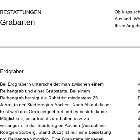
BESTATTUNGEN
Ob klassisc
Ausland. Wir
Grabarten
Ihren Angeh
Erd­gräber
Bei Erdgräbern unterscheidet man zwischen einem
verlängern und die Grabstätte langfristig zu erhalten
Reihengrab und einer Grabstätte. Bei einem
oder daraus ein Familiengrab entstehen zu lassen.
Reihengrab beträgt die Ruhefrist mindestens 25
Dies ist eine häufige Variante bei Ehepartnern, wenn
Jahre, in der Städteregion Aachen. Nach Ablauf dieser
diese zusammen in einer Grabstätte beigesetzt
Frist wird das Grab eingeebnet und es besteht keine
werden möchten. Bei einem Einzelwahlgrab besteht
Möglichkeit, es aufrecht zu erhalten bzw. zu
die Möglichkeit der Doppelbeisetzung. Will heißen,
verlängern. in der Städteregion Aachen (Ausnahme:
dass eine Erd- sowie eine spätere Urnenbeisetzung in
Roetgen/Stolberg, Stand 2012) ist nur eine Beisetzung
einem Grab gestattet sind. Kommt eine Einäscherung
pro Reihengrab möglich. Eine Grabstätte hingegen
für den Hinterbliebenen nicht in Frage, so kann auch