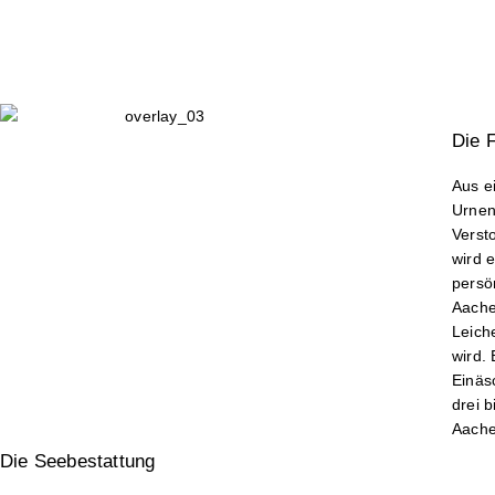
Die F
Aus e
Urnen
Verst
wird 
persö
Aache
Leich
wird. 
Einäs
drei b
Aache
Die See­bestattung