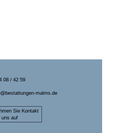
4 08 / 42 59
o@bestattungen-malms.de
hmen Sie Kontakt
 uns auf